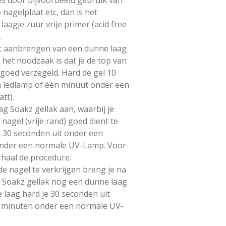
 nagelplaat etc, dan is het
aagje zuur vrije primer (acid free
.
et aanbrengen van een dunne laag
 het noodzaak is dat je de top van
) goed verzegeld. Hard de gel 10
n ledlamp of één minuut onder een
tt).
g Soakz gellak aan, waarbij je
agel (vrije rand) goed dient te
l 30 seconden uit onder een
onder een normale UV-Lamp. Voor
rhaal de procedure.
 nagel te verkrijgen breng je na
 Soakz gellak nog een dunne laag
 laag hard je 30 seconden uit
2 minuten onder een normale UV-