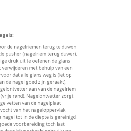
agels:
oor de nagelriemen terug te duwen
cle pusher (nagelriem terug duwer).
ige druk uit te oefenen de glans
k verwijderen met behulp van een
rvoor dat alle glans weg is (let op
van de nagel goed zijn geraakt).
gelontvetter aan van de nagelriem
 (vrije rand). Nagelontvetter zorgt
lige vetten van de nagelplaat
 vocht van het nageloppervlak
nagel tot in de diepte is gereinigd.
oede voorbereiding toch last
s door bijvoorbeeld gebruik van