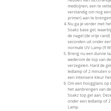
medicijnen, een te vette
verstandig om nog een l
primer) aan te brengen
Nu ga je verder met h
Soakz base gel, waarbij
de nagel (de vrije rand
seconden uit onder ee
normale UV-Lamp (9 Wa
Breng nu een dunne laa
wederom de top van de n
verzegelen. Hard de ge
ledlamp of 2 minuten 
een intensere kleur he
Om een hoogglans op de
het aanbrengen van de
Soakz top gel aan. Deze
onder een ledlamp of 
Lamp.