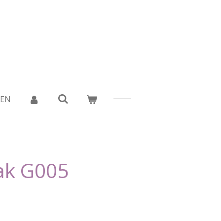
DEN
ak G005