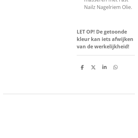
Nailz Nagelriem Olie.
LET OP! De getoonde
kleur kan iets afwijken
van de werkelijkheid!
D
D
S
D
e
e
h
e
l
e
a
l
e
l
r
e
n
e
n