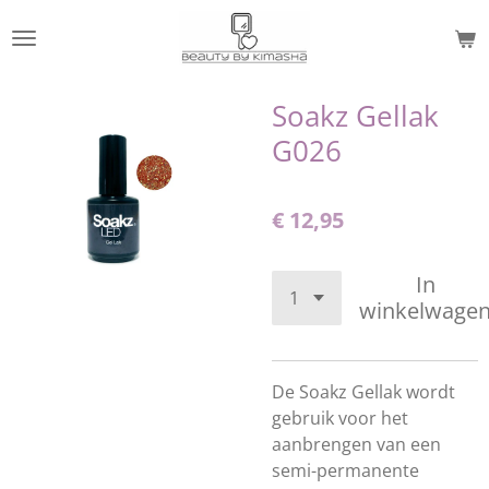
Ga
direct
naar
de
Soakz Gellak
hoofdinhoud
G026
€ 12,95
In
winkelwage
De Soakz Gellak wordt
gebruik voor het
aanbrengen van een
semi-permanente