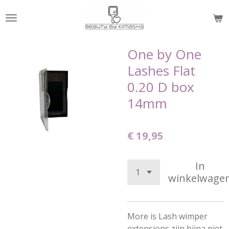
Ga
direct
naar
de
One by One
hoofdinhoud
Lashes Flat
0.20 D box
14mm
€ 19,95
In
winkelwage
More is Lash wimper
extensions zijn bijna niet