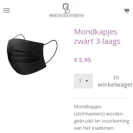
Ga
direct
naar
de
Mondkapjes
hoofdinhoud
zwart 3-laags
€ 5,95
In
winkelwage
Mondkapjes
(stofmaskers) worden
gebruikt ter voorkoming
van het inademen