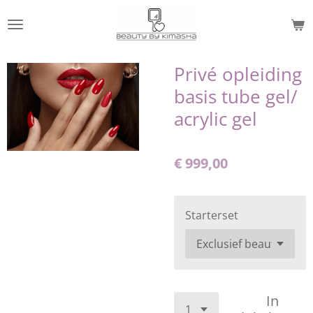
Ga
direct
naar
de
Privé opleiding
hoofdinhoud
basis tube gel/
acrylic gel
€ 999,00
Starterset
In