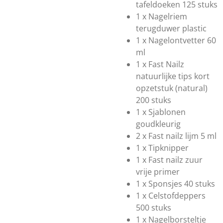
tafeldoeken 125 stuks
1 x Nagelriem
terugduwer plastic
1 x Nagelontvetter 60
ml
1 x Fast Nailz
natuurlijke tips kort
opzetstuk (natural)
200 stuks
1 x Sjablonen
goudkleurig
2 x Fast nailz lijm 5 ml
1 x Tipknipper
1 x Fast nailz zuur
vrije primer
1 x Sponsjes 40 stuks
1 x Celstofdeppers
500 stuks
1 x Nagelborsteltje