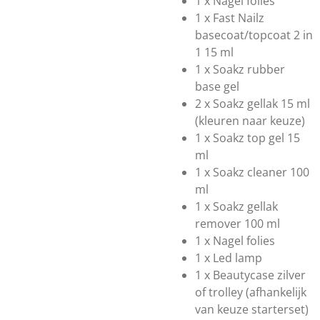
1 x Nagel folies
1 x Fast Nailz
basecoat/topcoat 2 in
1 15 ml
1 x Soakz rubber
base gel
2 x Soakz gellak 15 ml
(kleuren naar keuze)
1 x Soakz top gel 15
ml
1 x Soakz cleaner 100
ml
1 x Soakz gellak
remover 100 ml
1 x Nagel folies
1 x Led lamp
1 x Beautycase zilver
of trolley (afhankelijk
van keuze starterset)