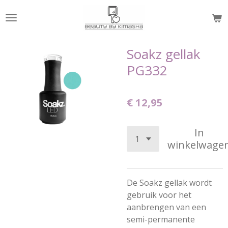
Ga
direct
naar
de
Soakz gellak
hoofdinhoud
PG332
€ 12,95
In
winkelwage
De Soakz gellak wordt
gebruik voor het
aanbrengen van een
semi-permanente