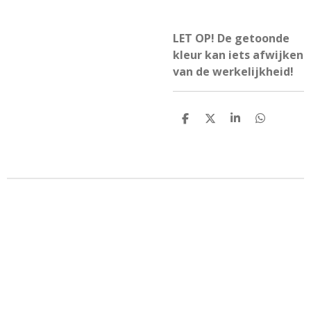
LET OP! De getoonde
kleur kan iets afwijken
van de werkelijkheid!
D
D
S
D
e
e
h
e
l
e
a
l
e
l
r
e
n
e
n