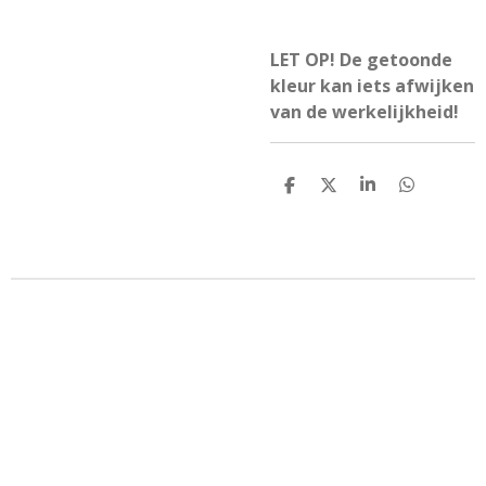
LET OP! De getoonde
kleur kan iets afwijken
van de werkelijkheid!
D
D
S
D
e
e
h
e
l
e
a
l
e
l
r
e
n
e
n