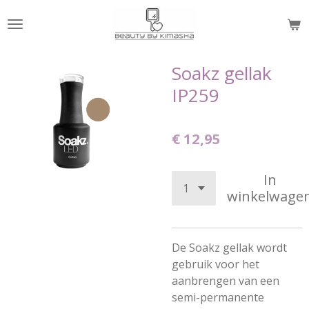
Ga
direct
naar
de
Soakz gellak
hoofdinhoud
IP259
€ 12,95
In
winkelwage
De Soakz gellak wordt
gebruik voor het
aanbrengen van een
semi-permanente