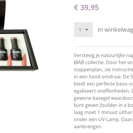
€ 39,95
In winkelwa
Verstevig je natuurlijke n
BIAB collectie. Door het v
stappenplan, zie instructie
in een hand omdraai. De S
biedt een perfecte basis v
egaliseert oneffenheden. 
gewone basegel waardoor j
kunt geven (builder in a bo
laag moet 1 minuut uitha
onder een UV-Lamp. Daarna
aanbrengen.