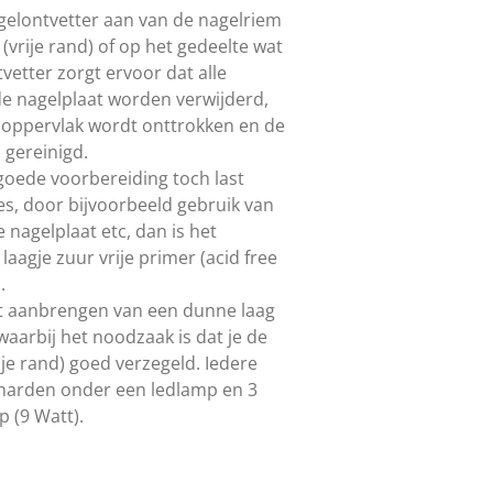
gelontvetter aan van de nagelriem
 (vrije rand) of op het gedeelte wat
tvetter zorgt ervoor dat alle
 de nagelplaat worden verwijderd,
loppervlak wordt onttrokken en de
s gereinigd.
oede voorbereiding toch last
s, door bijvoorbeeld gebruik van
e nagelplaat etc, dan is het
aagje zuur vrije primer (acid free
.
et aanbrengen van een dunne laag
aarbij het noodzaak is dat je de
ije rand) goed verzegeld. Iedere
tharden onder een ledlamp en 3
 (9 Watt).