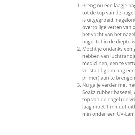
Breng nu een laagje na
tot de top van de nagel
is uitgegroeid. nagelon
overtollige vetten van
het vocht van het nage
nagel tot in de diepte i
Mocht je ondanks een g
hebben van luchtrandje
medicijnen, een te vett
verstandig om nog een l
primer) aan te brengen
Nu ga je verder met h
Soakz rubber basegel, w
top van de nagel (de vr
laag moet 1 minuut ui
min onder een UV-Lamp