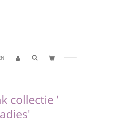
EN
k collectie '
adies'