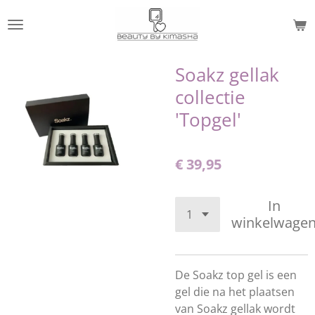
Ga
direct
naar
de
Soakz gellak
hoofdinhoud
collectie
'Topgel'
€ 39,95
In
winkelwage
De Soakz top gel is een
gel die na het plaatsen
van Soakz gellak wordt