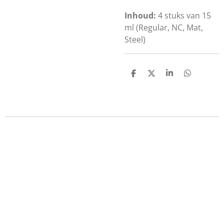
Inhoud:
4 stuks van
15
ml
(Regular, NC, Mat,
Steel)
D
D
S
D
e
e
h
e
l
e
a
l
e
l
r
e
n
e
n