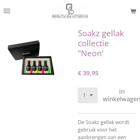
Ga
direct
naar
de
Soakz gellak
hoofdinhoud
collectie
"Neon'
€ 39,95
In
winkelwage
De Soakz gellak wordt
gebruik voor het
aanbrengen van een