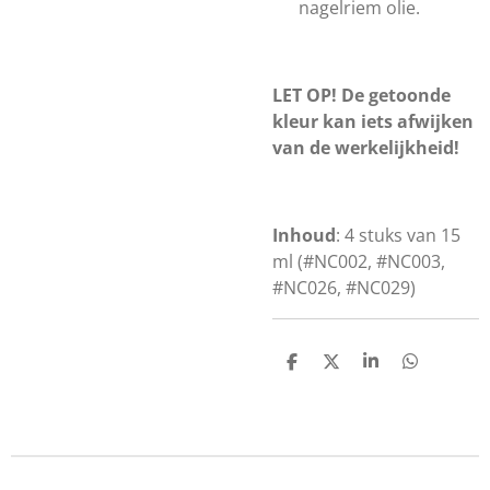
nagelriem olie.
LET OP! De getoonde
kleur kan iets afwijken
van de werkelijkheid!
Inhoud
: 4 stuks van 15
ml
(#NC002, #NC003,
#NC026, #NC029)
D
D
S
D
e
e
h
e
l
e
a
l
e
l
r
e
n
e
n